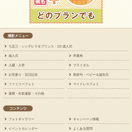
七五三・シンデレラ＆プリンス・1/2 成人式
成人式
卒業袴
入園・入学
ブライダル
お宮参り・百日記念
初節句・ベビー＆誕生日
ファミリーフォト
マイドレスフォト
還暦・生前遺影・その他
フォトギャラリー
キャンペーン情報
イベントカレンダー
よくある質問